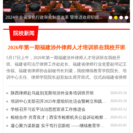
2024年全省深化行政审批制度改革 暨推进政府职能转变培训班在我校开班
院校新闻
2026年第一期福建涉外律师人才培训班在我校开班
5月17日上午，2026年第一期福建涉外律师人才培训班在我校开
班。福建省司法厅律师工作处处长、福建省律师行业党委副书记王
传福、福建省律师协会副秘书长刘葳，我校继续教育学院院长、培
训中心主任、律师学院院长赵彩如出席开班式。仪式由福建省律师
行业党委委员、福建省律师协会副会长许明主持。 赵彩如在致辞
中简要介绍了我校的历史沿革、学科特色及涉外法治人才培养等方
2026-05-16
陕西律师赴乌兹别克斯坦涉外业务培训班开班
面的情况。她表示，学院高度重视本次培训，将全力整合优质教学
2026-03-16
培训中心支部召开2025年度组织生活会暨树立和践行正确政绩观学习教育动员部署会
资源，精心做好教学组织与服务保障工作，助力学员提升专业素
2026-03-12
学校召开习近平法治思想宣讲工作推进会
养，为福建涉外法律服务队伍建设贡献力量。王传福在开班讲话中
表示，法治是国家核心竞争力的重要内容，涉外律师人才是在国际
2026-03-11
检校合作 共育良才｜西安市检察机关公益诉讼检察业务 能力提升暨竞赛预备培训班在我校开班
竞争中赢得主动的重要战略资源，是服务国家对外开放、护航企
2026-03-01
凝心聚力谋新篇 实干笃行启新程 ——继续教育学院 培训中心 律师学院召开新学期工作部署会
业“走出去”的中坚力量。当前国际形势复杂多变，涉外法律服务意