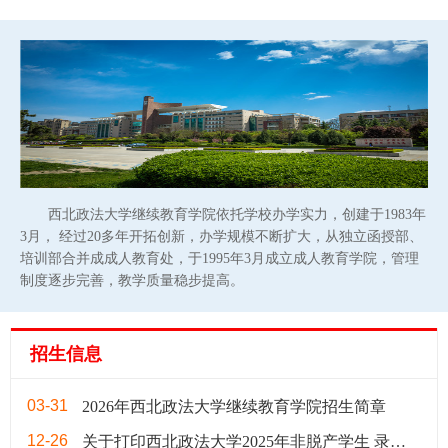
义重大。他要求，全体学员要筑牢政治忠诚，胸怀“国之大者”，做
坚守法治初心的涉外型法律人；要珍惜学习机会，锤炼过硬本领，
做融通陆海经验的复合型法律人；要坚持学用结合，强化实践赋
能，做护航企业出海的实干型法律人。 本次培训班以“聚焦涉外律
师专业能力提升与执业素养锻造，助力涉外法律服务高质量发
展”为目标，课程设置紧扣福建涉外法律服务实际需求，在商事与
涉外法律实务方面，涵盖新修订《公司法》的适用、国际工程与贸
易法律风险防范、商事仲裁实务等核心内容；在科技赋能法律服务
方面，安排法律服务业的平台化、数字化、智能化以及律师核心能
力重塑等前沿教学课程。培训采用理论授课、案例分析、现场教学
西北政法大学继续教育学院依托学校办学实力，创建于1983年
等相结合的多元模式，旨在提升学员专业素养、拓宽国际视野，为
3月， 经过20多年开拓创新，办学规模不断扩大，从独立函授部、
法治福建高质量发展贡献智慧与力量！ 来自福建各地的80名涉外
培训部合并成成人教育处，于1995年3月成立成人教育学院，管理
律师人才培养对象参加培训。
制度逐步完善，教学质量稳步提高。
招生信息
03-31
2026年西北政法大学继续教育学院招生简章
12-26
关于打印西北政法大学2025年非脱产学生 录取通知书的通知