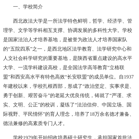
一、学校简介
西北政法大学是一所法学特色鲜明，哲学、经济学、管
理学、文学等学科相互支撑、协调发展的多科性大学。学校
是国家法治人才培养基地，
是被誉为政法人才培养国家队
的“五院四系”之一，
是西北地区法学教育、法学研究中心和
人文
社
会科学研究的重要基地，是陕西省重点建设的高水平
大学、一流学科建设高校
，是全国法学高等教育“立格联
盟”和西安高水平有特色高效“长安联盟”的成员单位。自
1937
年建校以来，学校扎根西部，形成了“政治坚定、实事求是、
勇于创新、艰苦奋斗”的老延大优良传统，铸就了“严谨、求
实、文明、公正”的校训，凝练了“法治信仰、中国立场、国
际视野、平民情怀”的育人理念，培养了18万余名德才兼备、
德法兼修的高素质专门人才。
学校1979年开始招收培养硕士研究生，承担国家首批法