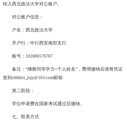
转入西北政法大学对公账户。
对公账户信息：
户名：西北政法大学
开户行：中行西安南郊支行
账号：102006570787
备注：
“
继教同等学力+个人姓名
”，
费用缴纳后请将凭证
发到
xfdtdxl_jxjy@163.com
邮箱
第二阶段：
学位
申请费
在国家考试通过
后缴纳
。
七、联系方式