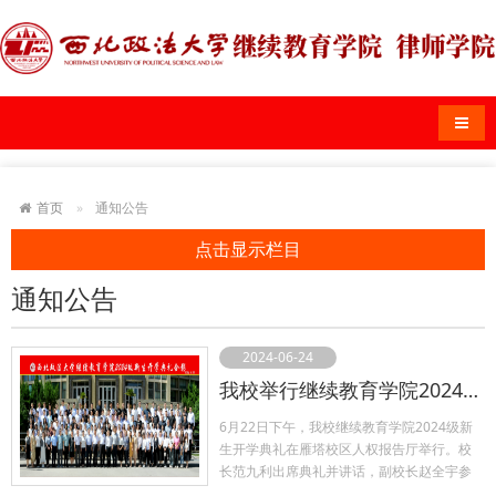
导航
首页
通知公告
点击显示栏目
通知公告
2024-06-24
我校举行继续教育学院2024级新生开学典礼
6月22日下午，我校继续教育学院2024级新
生开学典礼在雁塔校区人权报告厅举行。校
长范九利出席典礼并讲话，副校长赵全宇参
加。 范九利代表学校向488名2024级新生表