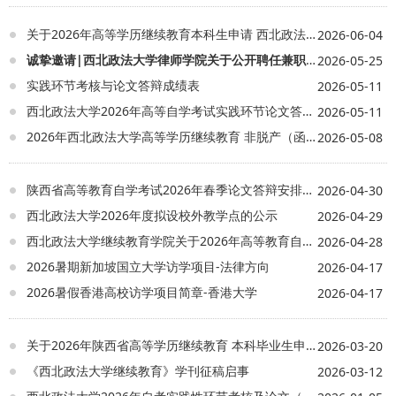
示热烈欢迎，并介绍学校历史沿革、学科优
势、师资队伍、专业特色等情况。他强调，
关于2026年高等学历继续教育本科生申请 西北政法大学学士学位的通知
2026-06-04
同学们要心怀理想，珍惜在校时光，利用好
诚挚邀请|西北政法大学律师学院关于公开聘任兼职实务师资与特聘专家的通知
2026-05-25
学校的图书资源、教学资源，将马锡五审判
实践环节考核与论文答辩成绩表
2026-05-11
经验、枫桥经验等法学理论研究成果与自身
的实践结合起来，读书立心，奋力逐梦，为
西北政法大学2026年高等自学考试实践环节论文答辩工作圆满结束
2026-05-11
早日实现自己的人生追求和目标打好基础。
2026年西北政法大学高等学历继续教育 非脱产（函授学生）毕业生 申请学士学位考试报考通知
2026-05-08
继续教育学院院长李集合以“敬畏大学 在大学
里塑造完美人格”，解读“什么是大学，怎样利
用好大学”。2024级专升本班法学专业肖妍
陕西省高等教育自学考试2026年春季论文答辩安排顺序
2026-04-30
芳、侦查学专业贾小飞代表新生发言，2022
级专升本班法学专业蔡鼎同学代表毕业生发
西北政法大学2026年度拟设校外教学点的公示
2026-04-29
言，马克思主义学院赵琳老师作为教师代表
西北政法大学继续教育学院关于2026年高等教育自学考试本科毕业生学士学位考试报名的通知
2026-04-28
发言。 继续教育学院相关负责人，教师代
表，2024级新生参加活动。 （参会领导为新
2026暑期新加坡国立大学访学项目-法律方向
2026-04-17
生代表佩戴校徽） (全体与会人员合影留念)
2026暑假香港高校访学项目简章-香港大学
2026-04-17
关于2026年陕西省高等学历继续教育 本科毕业生申请西北政法大学学士学位的通知
2026-03-20
《西北政法大学继续教育》学刊征稿启事
2026-03-12