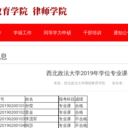
作
学籍工作
同等学力申硕
干部培训
通知公
信息
西北政法大学2019年学位专业
来源：西北政法大学继续教育学院
发布者：
证号
姓名
报考科目
成绩
20190200101
孙莹
专业课
合格
20190200102
姜金
专业课
合格
20190200103
李茂军
专业课
不合格
20190200104
韩莎
专业课
不合格