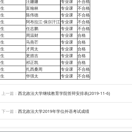
考生
汪姗姗
专业课
不合格
考生
富翰林
专业课
不合格
考生
陈伟德
专业课
不合格
考生
阿布拉江·保尔汗江
专业课
不合格
考生
任志鹏
专业课
不合格
考生
周温财
专业课
合格
考生
马燕芒
专业课
合格
考生
才周太
专业课
合格
考生
更措吉
专业课
合格
考生
祁正凯
专业课
合格
考生
扎西桑周
专业课
不合格
考生
华强太
专业课
不合格
上一篇：
西北政法大学继续教育学院答辩安排表(2019-11-6)
下一篇：
西北政法大学2019年学位外语考试成绩