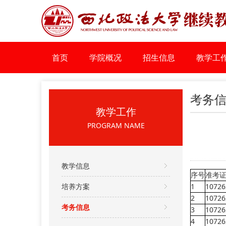
首页
学院概况
招生信息
教学工
考务
教学工作
PROGRAM NAME
教学信息
序号
准考
培养方案
1
10726
2
10726
考务信息
3
10726
4
10726