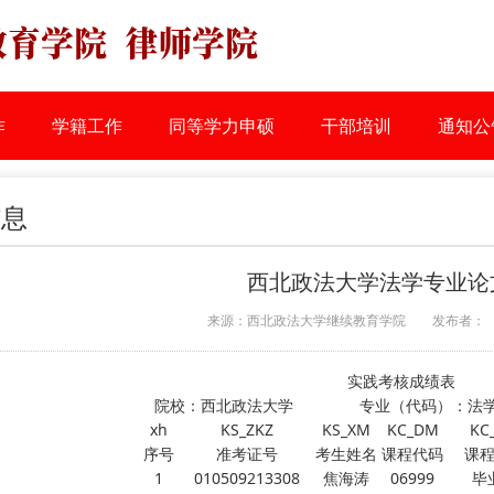
作
学籍工作
同等学力申硕
干部培训
通知公
信息
西北政法大学法学专业论
来源：西北政法大学继续教育学院
发布者：
实践考核成绩表
院校：西北政法大学 专业（代码）：法学
xh
KS_ZKZ
KS_XM
KC_DM
KC
序号
准考证号
考生姓名
课程代码
课
1
010509213308
焦海涛
06999
毕