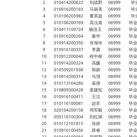
2
010414200622
刘战野
06999
毕
3
010916200183
马丽美
06999
毕
4
010106205982
董英超
06999
毕
5
010106200769
高沅嵩
06999
毕
6
010411100724
杨佳玉
06999
毕
7
010916200264
秦华
06999
毕
8
010914200350
张海玲
06999
毕
9
010916100337
李露
06999
毕
10
010912200040
程中枢
06999
毕
11
010914200324
高媛
06999
毕
12
010509201938
韩娇
06999
毕
13
010914200314
马强
06999
毕
14
010113104280
崔倩
06999
毕
15
010809300428
姜建拓
06999
毕
16
010916100411
王洁
06999
毕
17
010116100081
赵菲
06999
毕
18
020104200158
邓军毅
06999
毕
19
050116100304
刘红斌
06999
毕
20
010112101815
张婷
06999
毕
21
010916100456
薛睿
06999
毕
22
010416100050
贺紫荆
06999
毕