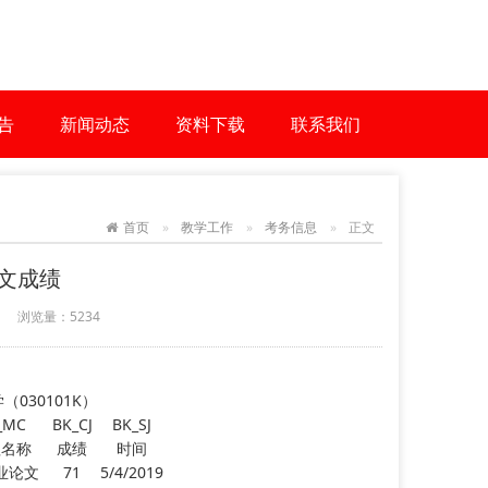
告
新闻动态
资料下载
联系我们
首页
教学工作
考务信息
正文
文成绩
浏览量：
5234
（030101K）
_MC
BK_CJ
BK_SJ
程名称
成绩
时间
业论文
71
5/4/2019