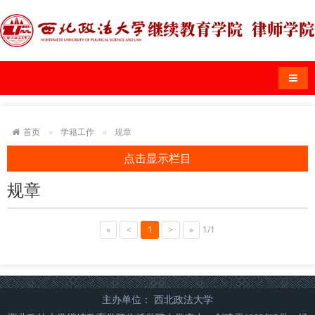
导航
首页
学籍工作
规章
点击显示栏目
规章
«
<
1
>
»
1/1
主办单位： 西北政法大学