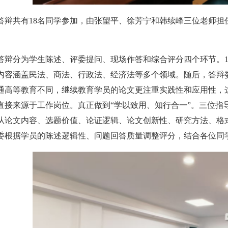
答辩共有
18
名同学参加，由张望平、
徐芳宁
和韩续峰三位老师担
。
答辩分为学生陈述、评委提问、现场作答和综合评分四个环节。
内容涵盖民法、
商
法、行政法、经济法等多个领域。随后，答辩
通高等教育不同，继续教育学员的论文更注重实践性和应用性，
直接来源于工作岗位。
真正做到“学以致用、知行合一”。
三位指
从论文内容、
选题价值
、论证
逻辑
、论文创新性、
研究方法
、格
委根据学员的陈述逻辑性、问题回答
质量
调整评分
，
结合各位同