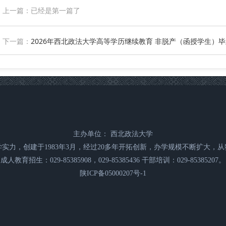
上一篇：已经是第一篇了
下一篇：
2026年西北政法大学高等学历继续教育 非脱产（函授学生）
主办单位： 西北政法大学
实力，创建于1983年3月，经过20多年开拓创新，办学规模不断扩大，
成人教育招生：029-85385908，029-85385436 干部培训：029-85385207。
陕ICP备05000207号-1