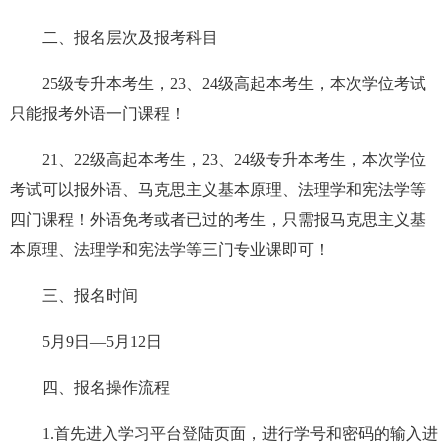
二、
报名层次及报考科目
25级专升本
考生
，
23
、
24级高起本
考生
，
本
次学位考试
只能报考外语一门课程！
21、22级高起本
考生
，
23、24级专升本
考生，本
次学位
考试可以报
外语、马克思主义基本原理、法理学和宪法学等
四
门
课程
！外语免考或者已过的
考生，
只
需
报
马克思主义基
本原理、法理学和宪法学等
三门专业课
即可
！
三、
报名时间
5月9日
—
5月12日
四、
报名操作流程
1.首先进入学习平台登陆页面，进行学号和密码的输入进