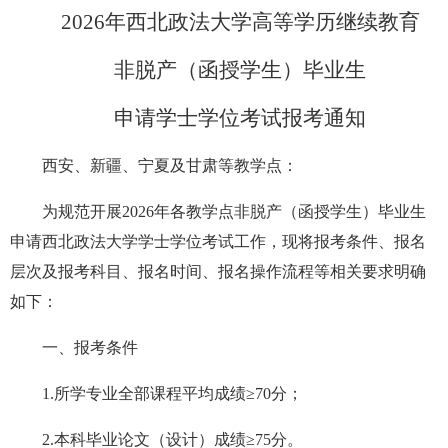
2026年
西北政法大学
高等学历继续教育
非脱产（函授学生）毕业生
申请学士学位考试报考通知
西安、新疆、宁夏
及
甘肃
等
教学点：
为规范开展2026年
各教学点
非脱产（函授学生）毕业生
申请西北政法大学学士学位考试工作，现将报考条件、
报名
层次及报考科目
、
报名时间
、
报名操作流程
等
相关要求明确
如下：
一、报考条件
1.所学专业
全部课程
平均
成绩≥
70
分
；
2.本科毕业论文（设计）
成绩≥75分
。