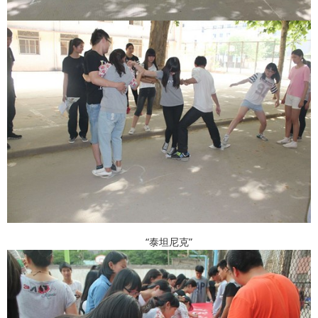
“泰坦尼克”