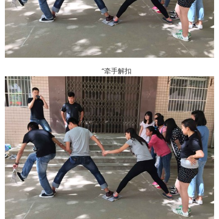
“牵手解扣