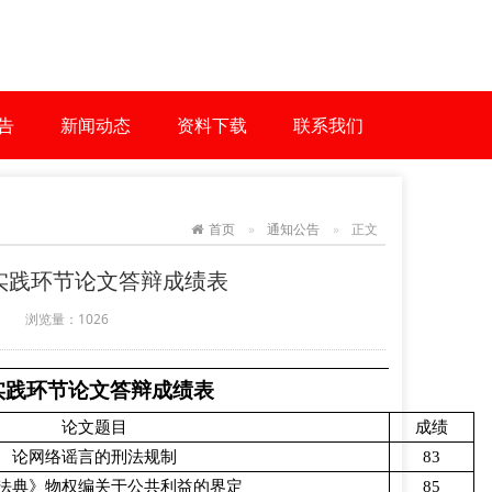
告
新闻动态
资料下载
联系我们
首页
通知公告
正文
考实践环节论文答辩成绩表
浏览量：
1026
实践环节论文答辩成绩表
论文题目
成绩
论网络谣言的刑法规制
83
法典》物权编关于公共利益的界定
85