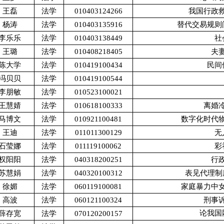
王磊
法学
010403124266
我国行政
杨涛
法学
010403135916
替代交易规则
李乐乐
法学
010403138449
社
王璐
法学
010408218405
夫
陈大学
法学
010419100434
民间
冯贝贝
法学
010419100544
李朋敏
法学
010523100021
王慧婧
法学
010618100333
离婚
马博文
法学
010921100481
数字化时代
王迪
法学
011011300129
无
石莹娜
法学
011119100062
彩
权阳阳
法学
040318200251
行
苏慧娟
法学
040320100312
表见代理制
徐媚
法学
060119100081
家庭暴力中
高波
法学
060121100324
刑事
论我国
薛存宽
法学
070120200157