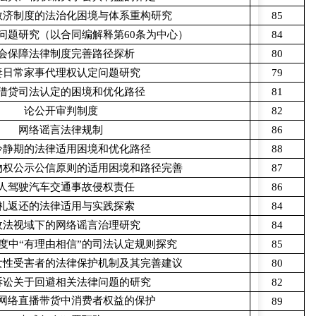
救济制度的法治化困境与体系重构研究
85
问题研究（以合同编解释第60条为中心）
84
会保障法律制度完善路径探析
80
妻日常家事代理权认定问题研究
79
借贷司法认定的困境和优化路径
81
论公开审判制度
82
网络谣言法律规制
86
冷静期的法律适用困境和优化路径
88
物权公示公信原则的适用困境和路径完善
87
人驾驶汽车交通事故侵权责任
86
礼返还的法律适用与实践探索
84
政法视域下的网络谣言治理研究
84
度中“有理由相信”的司法认定规则探究
85
女性受害者的法律保护机制及其完善建议
80
诉讼关于回避相关法律问题的研究
82
网络直播带货中消费者权益的保护
89