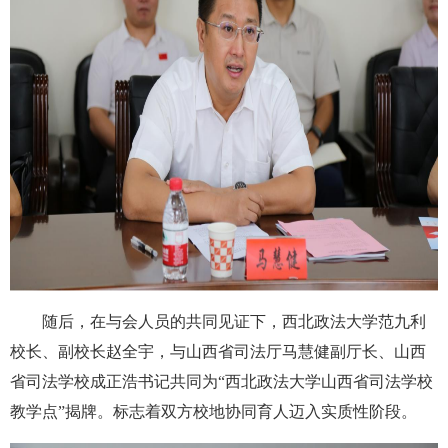
随后，
在与会人员的共同见证下，
西北政法大学
范九利
校长、
副校长
赵全宇
，
与
山西省司法厅
马慧健副厅长、
山西
省司法学校
成
正
浩书记共同为“西北政法大学山西省司法学校
教学点”揭牌。
标志着双方
校地协同育人
迈入实质性阶段。